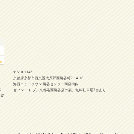
〒610-1146
京都府京都市西京区大原野西境谷町2-14-13
洛西ニュータウン 境谷センター商店街内
な
セブン-イレブン京都洛西境谷店の裏、無料駐車場7台あり
休診